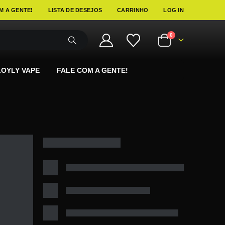
M A GENTE!
LISTA DE DESEJOS
CARRINHO
LOG IN
0
LOYLY VAPE
FALE COM A GENTE!